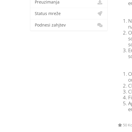
Preuzimanja
e
Status mreže
N
Podnesi zahjtev
n
O
s
s
E
s
O
o
C
C
F
A
e
50 Ko