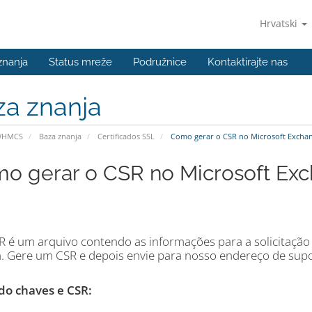
Hrvatski
znanja
Status mreže
Podružnice
Kontaktirajte nas
za znanja
WHMCS
Baza znanja
Certificados SSL
Como gerar o CSR no Microsoft Exchan
o gerar o CSR no Microsoft Ex
 é um arquivo contendo as informações para a solicitação d
a. Gere um CSR e depois envie para nosso endereço de sup
o chaves e CSR: