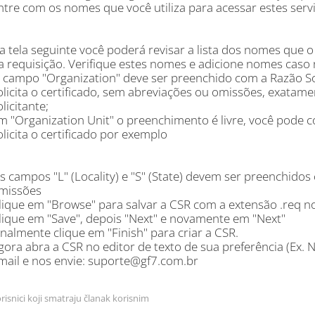
ntre com os nomes que você utiliza para acessar estes servi
a tela seguinte você poderá revisar a lista dos nomes que
a requisição. Verifique estes nomes e adicione nomes caso 
 campo "Organization" deve ser preenchido com a Razão S
olicita o certificado, sem abreviações ou omissões, exata
olicitante;
m "Organization Unit" o preenchimento é livre, você pode
olicita o certificado por exemplo
s campos "L" (Locality) e "S" (State) devem ser preenchido
missões
lique em "Browse" para salvar a CSR com a extensão .req 
lique em "Save", depois "Next" e novamente em "Next"
inalmente clique em "Finish" para criar a CSR.
gora abra a CSR no editor de texto de sua preferência (Ex. 
mail e nos envie: suporte@gf7.com.br
risnici koji smatraju članak korisnim