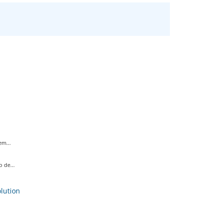
m...
 de...
ution