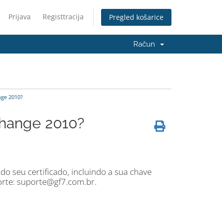
Prijava
Registtracija
Pregled košarice
Račun
ge 2010?
change 2010?
o seu certificado, incluindo a sua chave
orte: suporte@gf7.com.br.