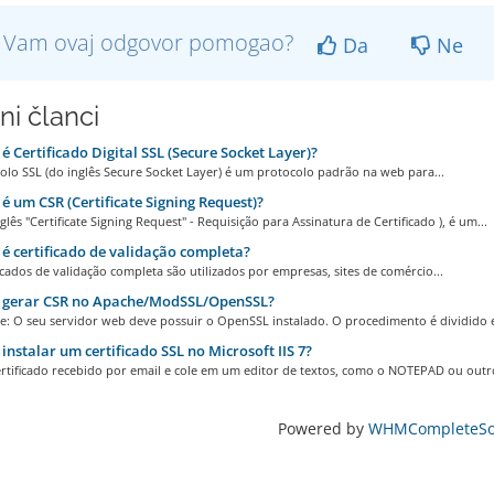
li Vam ovaj odgovor pomogao?
Da
Ne
ni članci
é Certificado Digital SSL (Secure Socket Layer)?
lo SSL (do inglês Secure Socket Layer) é um protocolo padrão na web para...
é um CSR (Certificate Signing Request)?
glês "Certificate Signing Request" - Requisição para Assinatura de Certificado ), é um...
é certificado de validação completa?
cados de validação completa são utilizados por empresas, sites de comércio...
gerar CSR no Apache/ModSSL/OpenSSL?
e: O seu servidor web deve possuir o OpenSSL instalado. O procedimento é dividido e
nstalar um certificado SSL no Microsoft IIS 7?
ertificado recebido por email e cole em um editor de textos, como o NOTEPAD ou outro
Powered by
WHMCompleteSol