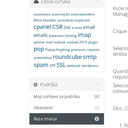
Oblak oznaka
Inicie
Manag
assinatura
automação
autoreponders
Bitrix
blacklist
caracteres especiais
cpanel
CSR
email
DNS
e-mail
Clique
imap
emails
especiais
hosting
iphone
mail
outlook
outlook 2019
plugin
pop
Seleci
Popup Anything
procesos
reposta
direita
roundcube
smtp
automática
spam
SSL
SPF
webmail
wordpress
Quando
requisi
Podrška
Seleci
comum 
Moji zahtjevi za podršku
Obs.: 
Obavijesti
Baza znanja
N