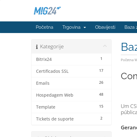
Početna
Trgovina
Obavijesti
Baza 
Ba
Kategorije
1
Bitrix24
Početna 
17
Certificados SSL
Com
26
Emails
48
Hospedagem Web
Um CSR
15
Template
públic
2
Tickets de suporte
Gerand