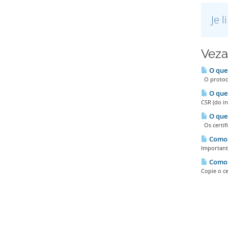
Je 
Veza
O que 
O protoco
O que 
CSR (do in
O que 
Os certifi
Como 
Important
Como i
Copie o c