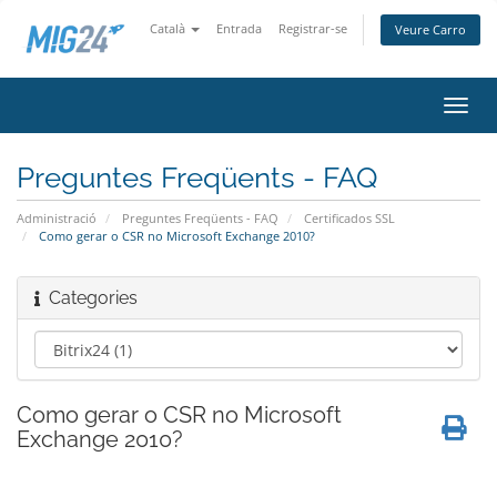
Català
Entrada
Registrar-se
Veure Carro
Canv
la
nave
Preguntes Freqüents - FAQ
Administració
Preguntes Freqüents - FAQ
Certificados SSL
Como gerar o CSR no Microsoft Exchange 2010?
Categories
Como gerar o CSR no Microsoft
Exchange 2010?