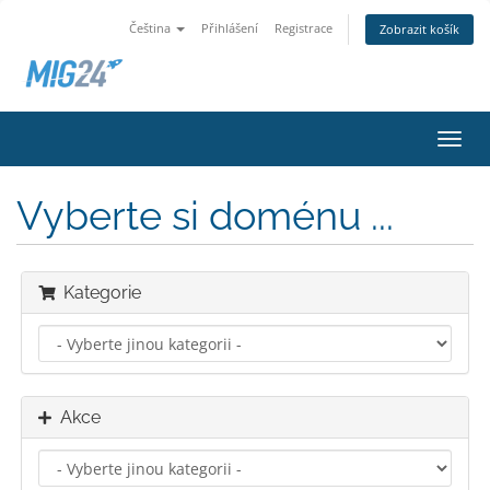
Čeština
Přihlášení
Registrace
Zobrazit košík
Přep
navig
Vyberte si doménu ...
Kategorie
Akce